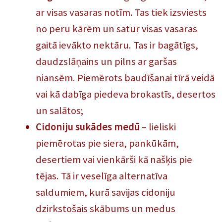
ar visas vasaras notīm. Tas tiek izsviests
no peru kārēm un satur visas vasaras
gaitā ievākto nektāru. Tas ir bagātīgs,
daudzslāņains un pilns ar garšas
niansēm. Piemērots baudīšanai tīrā veidā
vai kā dabīga piedeva brokastīs, desertos
un salātos;
Cidoniju sukādes medū
– lieliski
piemērotas pie siera, pankūkām,
desertiem vai vienkārši kā našķis pie
tējas. Tā ir veselīga alternatīva
saldumiem, kurā savijas cidoniju
dzirkstošais skābums un medus