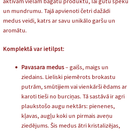
aktīvām vielām bagātu produktu, lai gūtu spēku
un mundrumu. Tajā apvienoti četri dažādi
medus veidi, katrs ar savu unikālo garšu un
aromātu.
Komplektā var ietilpst:
Pavasara medus
– gaišs, maigs un
ziedains. Lieliski piemērots brokastu
putrām, smūtijiem vai vienkārši ēdams ar
karoti tieši no burciņas. Tā sastāvā ir agri
plaukstošo augu nektārs: pienenes,
kļavas, augļu koki un pirmais aveņu
ziedējums. Šis medus ātri kristalizējas,