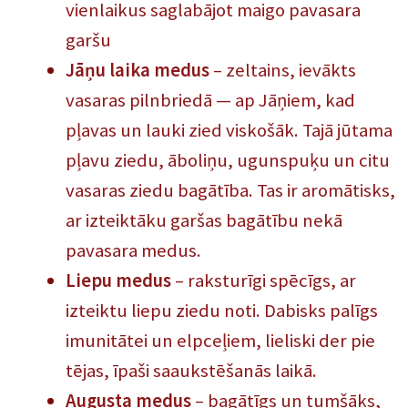
vienlaikus saglabājot maigo pavasara
garšu
Jāņu laika medus
– zeltains, ievākts
vasaras pilnbriedā — ap Jāņiem, kad
pļavas un lauki zied viskošāk. Tajā jūtama
pļavu ziedu, āboliņu, ugunspuķu un citu
vasaras ziedu bagātība. Tas ir aromātisks,
ar izteiktāku garšas bagātību nekā
pavasara medus.
Liepu medus
– raksturīgi spēcīgs, ar
izteiktu liepu ziedu noti. Dabisks palīgs
imunitātei un elpceļiem, lieliski der pie
tējas, īpaši saaukstēšanās laikā.
Augusta medus
– bagātīgs un tumšāks,