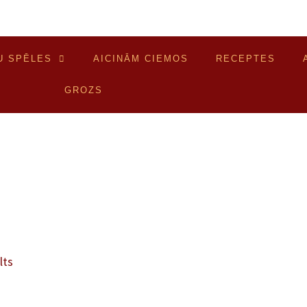
U SPĒLES
AICINĀM CIEMOS
RECEPTES
GROZS
lts