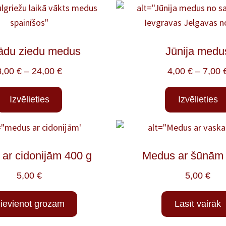
ādu ziedu medus
Jūnija medu
8,00
€
–
24,00
€
4,00
€
–
7,00
Izvēlieties
Izvēlieties
ar cidonijām 400 g
Medus ar šūnām 
5,00
€
5,00
€
ievienot grozam
Lasīt vairāk