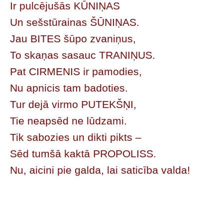
Ir pulcējušās KŪNIŅAS
Un sešstūrainas ŠŪNIŅAS.
Jau BITES šūpo zvaniņus,
To skaņas sasauc TRANIŅUS.
Pat CIRMENIS ir pamodies,
Nu apnicis tam badoties.
Tur dejā virmo PUTEKŠŅI,
Tie neapsēd ne lūdzami.
Tik sabozies un dikti pikts –
Sēd tumšā kaktā PROPOLISS.
Nu, aicini pie galda, lai saticība valda!