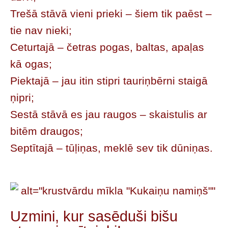
Trešā stāvā vieni prieki – šiem tik paēst –
tie nav nieki;
Ceturtajā – četras pogas, baltas, apaļas
kā ogas;
Piektajā – jau itin stipri tauriņbērni staigā
ņipri;
Sestā stāvā es jau raugos – skaistulis ar
bitēm draugos;
Septītajā – tūļiņas, meklē sev tik dūniņas.
Uzmini, kur sasēduši bišu