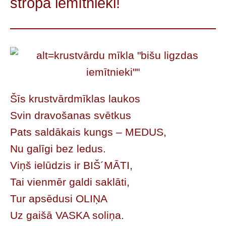
stropa iemītnieki!
Šīs krustvārdmīklas laukos
Svin dravošanas svētkus
Pats saldākais kungs – MEDUS,
Nu galīgi bez ledus.
Viņš ielūdzis ir BIŠ´MĀTI,
Tai vienmēr galdi saklāti,
Tur apsēdusi OLIŅA
Uz gaišā VASKA soliņa.