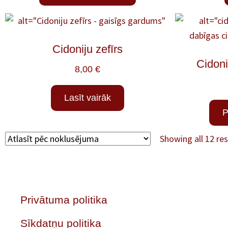
Cidoniju zefīrs
Cidoni
8,00
€
Lasīt vairāk
P
Showing all 12 res
Privātuma politika
Sīkdatņu politika