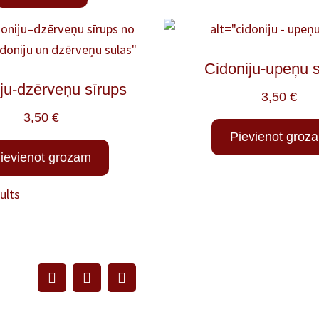
Cidoniju-upeņu s
ju-dzērveņu sīrups
3,50
€
3,50
€
Pievienot groz
ievienot grozam
ults