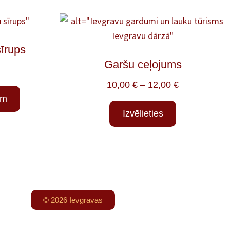
īrups
Garšu ceļojums
10,00
€
–
12,00
€
am
Izvēlieties
© 2026 Ievgravas