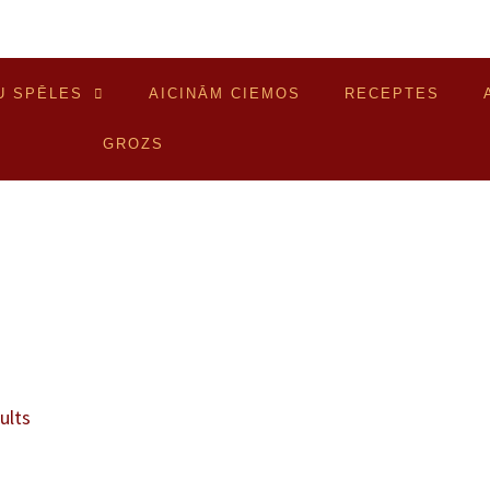
U SPĒLES
AICINĀM CIEMOS
RECEPTES
GROZS
ults