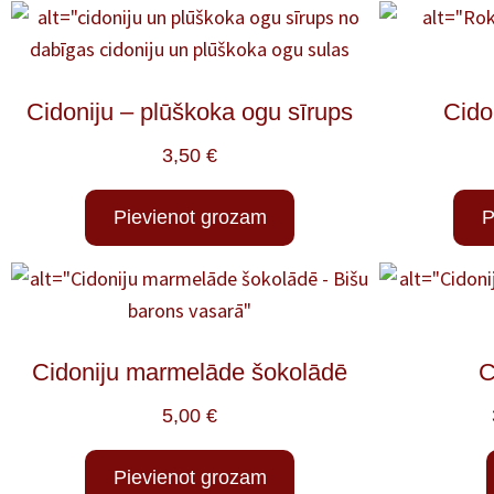
Cidoniju – plūškoka ogu sīrups
Cido
3,50
€
Pievienot grozam
P
Cidoniju marmelāde šokolādē
C
5,00
€
Pievienot grozam