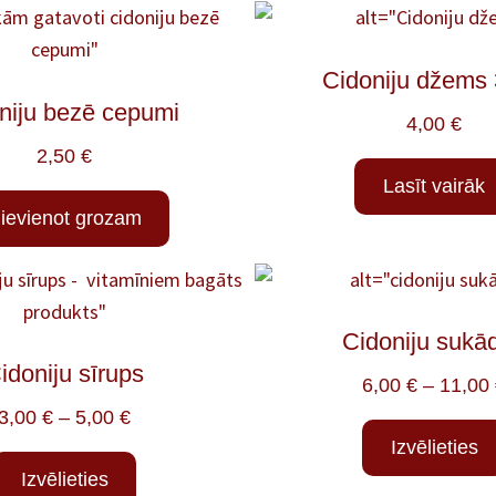
Cidoniju džems
niju bezē cepumi
4,00
€
2,50
€
Lasīt vairāk
ievienot grozam
Cidoniju sukā
idoniju sīrups
6,00
€
–
11,00
3,00
€
–
5,00
€
Izvēlieties
Izvēlieties