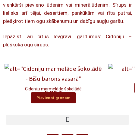
vienkārši pievieno ūdenim vai minerālūdenim. Sīrups ir
lielisks arī tējai, desertiem, pankūkām vai rīta putrai,
piešķirot tiem ogu skābenumu un dabīgu augļu garšu.
Iepazīsti arī citus Ievgravu gardumus:
Cidoniju –
plūškoka ogu sīrups.
Cidoniju marmelāde šokolādē
5,00
€
Pievienot grozam