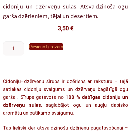
cidoniju un dzērveņu sulas. Atsvaidzinoša ogu
garša dzērieniem, tējai un desertiem.
3,50
€
Pievienot grozam
Cidoniju–dzērveņu sīrups ir dzēriens ar raksturu – tajā
satiekas cidoniju svaigums un dzērveņu bagātīgā ogu
garša . Sīrups gatavots no
100 % dabīgas cidoniju un
dzērveņu sulas
, saglabājot ogu un augļu dabisko
aromātu un patīkamo svaigumu.
Tas lieliski der atsvaidzinošu dzērienu pagatavošanai –