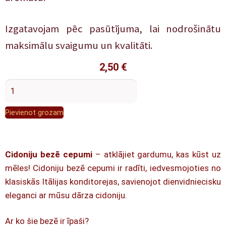
Izgatavojam pēc pasūtījuma, lai nodrošinātu
maksimālu svaigumu un kvalitāti.
2,50
€
Pievienot grozam
Cidoniju bezē cepumi
– atklājiet gardumu, kas kūst uz
mēles! Cidoniju bezē cepumi ir radīti, iedvesmojoties no
klasiskās Itālijas konditorejas, savienojot dienvidniecisku
eleganci ar mūsu dārza cidoniju.
Ar ko šie bezē ir īpaši?