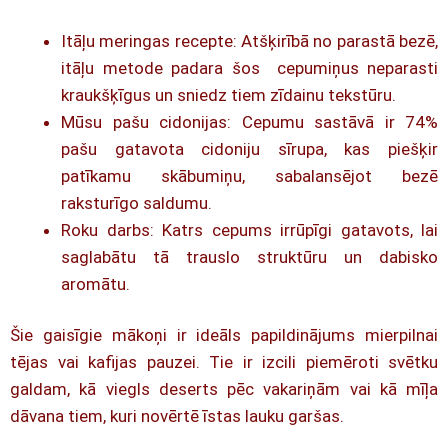
Itāļu meringas recepte: Atšķirībā no parastā bezē,
itāļu metode padara šos cepumiņus neparasti
kraukšķīgus un sniedz tiem zīdainu tekstūru.
Mūsu pašu cidonijas: Cepumu sastāvā ir 74%
pašu gatavota cidoniju sīrupa, kas piešķir
patīkamu skābumiņu, sabalansējot bezē
raksturīgo saldumu.
Roku darbs: Katrs cepums irrūpīgi gatavots, lai
saglabātu tā trauslo struktūru un dabisko
aromātu.
Šie gaisīgie mākoņi ir ideāls papildinājums mierpilnai
tējas vai kafijas pauzei. Tie ir izcili piemēroti svētku
galdam, kā viegls deserts pēc vakariņām vai kā mīļa
dāvana tiem, kuri novērtē īstas lauku garšas.