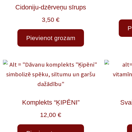
Cidoniju-dzērveņu sīrups
3,50
€
P
Pievienot grozam
Komplekts “ĶIPĒNI”
Svai
12,00
€