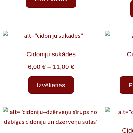
Cidoniju sukādes
Ci
6,00
€
–
11,00
€
Izvēlieties
P
Cid