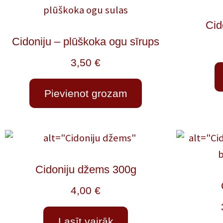
Cid
Cidoniju – plūškoka ogu sīrups
3,50
€
Pievienot grozam
Cidoniju džems 300g
4,00
€
Lasīt vairāk