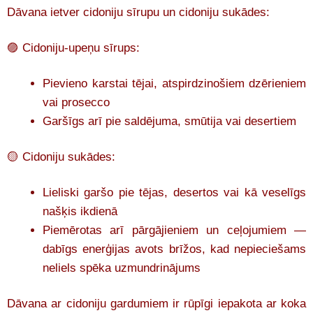
Dāvana ietver cidoniju sīrupu un cidoniju sukādes:
🟣 Cidoniju-upeņu sīrups:
Pievieno karstai tējai, atspirdzinošiem dzērieniem
vai prosecco
Garšīgs arī pie saldējuma, smūtija vai desertiem
🟡 Cidoniju sukādes:
Lieliski garšo pie tējas, desertos vai kā veselīgs
našķis ikdienā
Piemērotas arī pārgājieniem un ceļojumiem —
dabīgs enerģijas avots brīžos, kad nepieciešams
neliels spēka uzmundrinājums
Dāvana ar cidoniju gardumiem ir rūpīgi iepakota ar koka