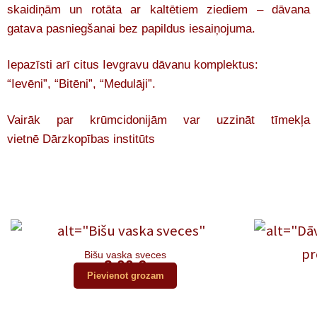
skaidiņām un rotāta ar kaltētiem ziediem – dāvana
gatava pasniegšanai bez papildus iesaiņojuma.
Iepazīsti arī citus Ievgravu dāvanu komplektus:
“Ievēni”
,
“Bitēni”
,
“Medulāji”
.
Vairāk par krūmcidonijām var uzzināt tīmekļa
vietnē
Dārzkopības institūts
Bišu vaska sveces
2,00
€
Pievienot grozam