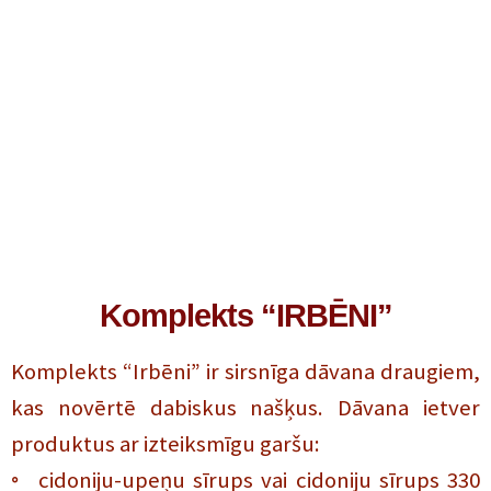
Komplekts “IRBĒNI”
Komplekts “Irbēni” ir sirsnīga dāvana draugiem,
kas novērtē dabiskus našķus. Dāvana ietver
produktus ar izteiksmīgu garšu:
◦ cidoniju-upeņu sīrups vai cidoniju sīrups 330