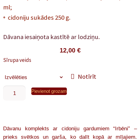
ml;
◦ cidoniju sukādes 250 g.
Dāvana iesaiņota kastītē ar lodziņu.
12,00
€
Sīrupa veids
Notīrīt
Pievienot grozam
Dāvanu komplekts ar cidoniju gardumiem “Irbēni” –
prieks svētkos un garša, ko dalīt kopā ar mīļajiem.